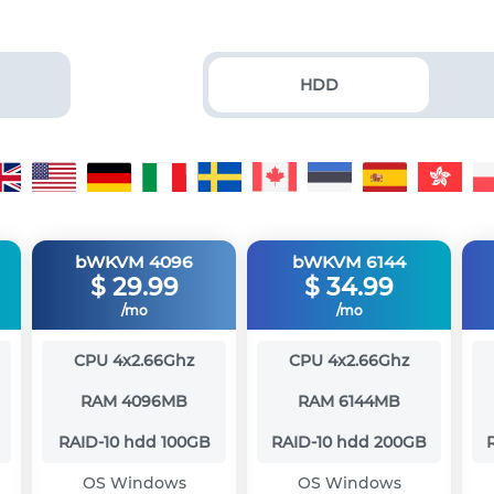
HDD
bWKVM 4096
bWKVM 6144
$
29.99
$
34.99
/mo
/mo
CPU
4x2.66Ghz
CPU
4x2.66Ghz
RAM
4096MB
RAM
6144MB
RAID-10 hdd
100GB
RAID-10 hdd
200GB
OS
Windows
OS
Windows