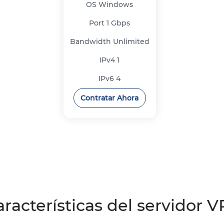
OS
Windows
Port
1 Gbps
Bandwidth
Unlimited
IPv4
1
IPv6
4
Contratar Ahora
racterísticas del servidor V