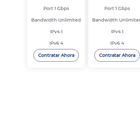
Port
1 Gbps
Port
1 Gbps
Bandwidth
Unlimited
Bandwidth
Unlimite
IPv4
1
IPv4
1
IPv6
4
IPv6
4
Contratar Ahora
Contratar Ahora