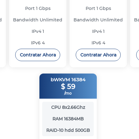
Port
1 Gbps
Port
1 Gbps
d
Bandwidth
Unlimited
Bandwidth
Unlimited
B
IPv4
1
IPv4
1
IPv6
4
IPv6
4
Contratar Ahora
Contratar Ahora
bWKVM 16384
$
59
/mo
CPU
8x2.66Ghz
RAM
16384MB
RAID-10 hdd
500GB