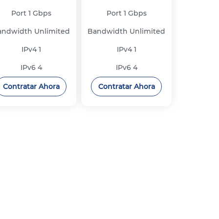
Port
1 Gbps
Port
1 Gbps
andwidth
Unlimited
Bandwidth
Unlimited
IPv4
1
IPv4
1
IPv6
4
IPv6
4
Contratar Ahora
Contratar Ahora