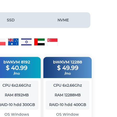
SSD
NVME
bWKVM 8192
bWKVM 12288
$
40.99
$
49.99
/mo
/mo
CPU
6x2.66Ghz
CPU
6x2.66Ghz
RAM
8192MB
RAM
12288MB
RAID-10 hdd
300GB
RAID-10 hdd
400GB
OS
Windows
OS
Window