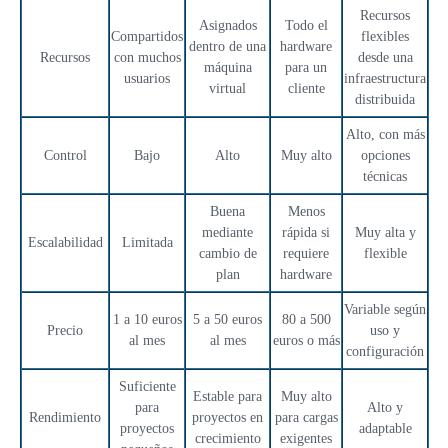
Recursos
Asignados
Todo el
Compartidos
flexibles
dentro de una
hardware
Recursos
con muchos
desde una
máquina
para un
usuarios
infraestructura
virtual
cliente
distribuida
Alto, con más
Control
Bajo
Alto
Muy alto
opciones
técnicas
Buena
Menos
mediante
rápida si
Muy alta y
Escalabilidad
Limitada
cambio de
requiere
flexible
plan
hardware
Variable según
1 a 10 euros
5 a 50 euros
80 a 500
Precio
uso y
al mes
al mes
euros o más
configuración
Suficiente
Estable para
Muy alto
para
Alto y
Rendimiento
proyectos en
para cargas
proyectos
adaptable
crecimiento
exigentes