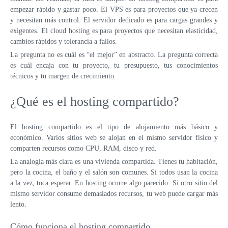
VPS LOS ÁNGELES
empezar rápido y gastar poco. El VPS es para proyectos que ya crecen
SWEDEN
y necesitan más control. El servidor dedicado es para cargas grandes y
VPS ATLANTA
HONG KONG
exigentes. El cloud hosting es para proyectos que necesitan elasticidad,
ES
cambios rápidos y tolerancia a fallos.
VPS CANADÁ
VPS DE 10 GBPS
La pregunta no es cuál es “el mejor” en abstracto. La pregunta correcta
VPS POLONIA
es cuál encaja con tu proyecto, tu presupuesto, tus conocimientos
VPS DE ALTA CARGA
técnicos y tu margen de crecimiento.
COLOCACIÓN
VPS FRANCIA
¿Qué es el hosting compartido?
VPS ALEMANIA >
FRÁNCFORT VPS
El hosting compartido es el tipo de alojamiento más básico y
económico. Varios sitios web se alojan en el mismo servidor físico y
DÜSSELDORF VPS
comparten recursos como CPU, RAM, disco y red.
VPS ESTONIA
La analogía más clara es una vivienda compartida. Tienes tu habitación,
pero la cocina, el baño y el salón son comunes. Si todos usan la cocina
VPS AUSTRALIA
a la vez, toca esperar. En hosting ocurre algo parecido. Si otro sitio del
mismo servidor consume demasiados recursos, tu web puede cargar más
VPS SINGAPUR
lento.
VPS ITALIA
Cómo funciona el hosting compartido