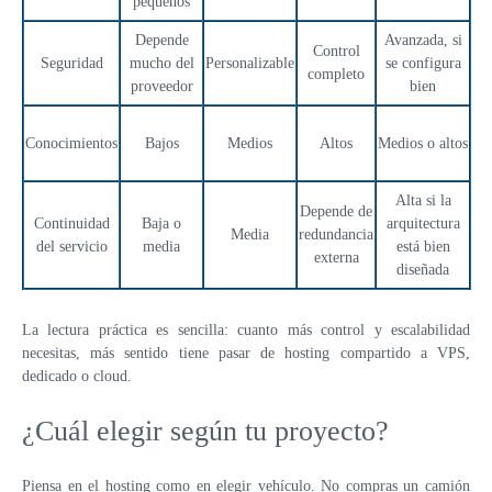
pequeños
Depende
Avanzada, si
Control
Seguridad
mucho del
Personalizable
se configura
completo
proveedor
bien
Conocimientos
Bajos
Medios
Altos
Medios o altos
Alta si la
Depende de
Continuidad
Baja o
arquitectura
Media
redundancia
del servicio
media
está bien
externa
diseñada
La lectura práctica es sencilla: cuanto más control y escalabilidad
necesitas, más sentido tiene pasar de hosting compartido a VPS,
dedicado o cloud.
¿Cuál elegir según tu proyecto?
Piensa en el hosting como en elegir vehículo. No compras un camión