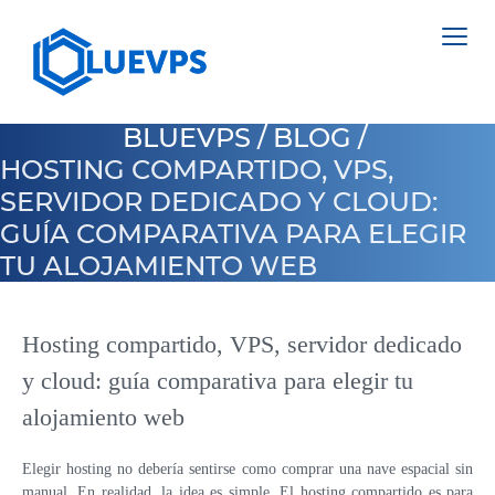
BLUEVPS
/
BLOG
/
HOSTING COMPARTIDO, VPS,
SERVIDOR DEDICADO Y CLOUD:
GUÍA COMPARATIVA PARA ELEGIR
VPS PAÍSES BAJOS
TU ALOJAMIENTO WEB
VPS INGLATERRA
SERVIDORES DEDICADOS >
VPS SUECIA
Hosting compartido, VPS, servidor dedicado
NETHERLANDS
VPS HONG KONG
y cloud: guía comparativa para elegir tu
POLAND
alojamiento web
VPS CHIPRE
ESTONIA
VPS ESTADOS UNIDOS >
Elegir hosting no debería sentirse como comprar una nave espacial sin
CYPRUS
manual. En realidad, la idea es simple. El hosting compartido es para