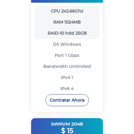
CPU
2x2.66Ghz
RAM
1024MB
RAID-10 hdd
25GB
OS
Windows
Port
1 Gbps
Bandwidth
Unlimited
IPv4
1
IPv6
4
Contratar Ahora
bWKVM 2048
$
15