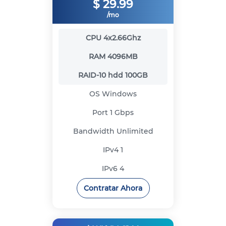
$
29.99
/mo
CPU
4x2.66Ghz
RAM
4096MB
RAID-10 hdd
100GB
OS
Windows
Port
1 Gbps
Bandwidth
Unlimited
IPv4
1
IPv6
4
Contratar Ahora