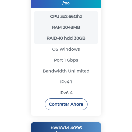
/mo
CPU
3x2.66Ghz
RAM
2048MB
RAID-10 hdd
30GB
OS
Windows
Port
1 Gbps
Bandwidth
Unlimited
IPv4
1
IPv6
4
Contratar Ahora
bWKVM 4096