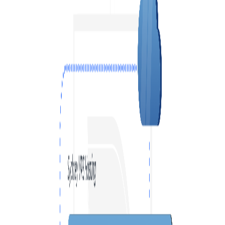
VPS LOS ÁNGELES
SWEDEN
VPS ATLANTA
HONG KONG
ES
VPS CANADÁ
VPS DE 10 GBPS
VPS POLONIA
VPS DE ALTA CARGA
COLOCACIÓN
VPS FRANCIA
VPS ALEMANIA >
FRÁNCFORT VPS
DÜSSELDORF VPS
VPS ESTONIA
VPS AUSTRALIA
VPS SINGAPUR
VPS ITALIA