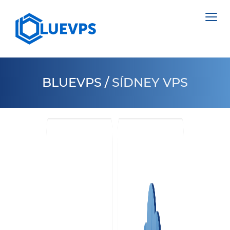
BLUEVPS
/
SÍDNEY VPS
VPS PAÍSES BAJOS
VPS INGLATERRA
SERVIDORES DEDICADOS >
VPS SUECIA
NETHERLANDS
VPS HONG KONG
POLAND
VPS CHIPRE
ESTONIA
VPS ESTADOS UNIDOS >
CYPRUS