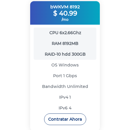
bWKVM 8192
$
40.99
/mo
CPU
6x2.66Ghz
RAM
8192MB
RAID-10 hdd
300GB
OS
Windows
Port
1 Gbps
Bandwidth
Unlimited
IPv4
1
IPv6
4
Contratar Ahora