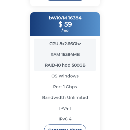
bWKVM 16384
$
59
/mo
CPU
8x2.66Ghz
RAM
16384MB
RAID-10 hdd
500GB
OS
Windows
Port
1 Gbps
Bandwidth
Unlimited
IPv4
1
IPv6
4