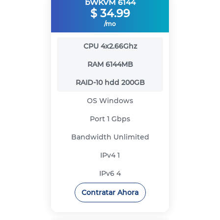
bWKVM 6144
$
34.99
/mo
CPU
4x2.66Ghz
RAM
6144MB
RAID-10 hdd
200GB
OS
Windows
Port
1 Gbps
Bandwidth
Unlimited
IPv4
1
IPv6
4
Contratar Ahora