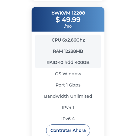
bWKVM 12288
$
49.99
/mo
CPU
6x2.66Ghz
RAM
12288MB
RAID-10 hdd
400GB
OS
Window
Port
1 Gbps
Bandwidth
Unlimited
IPv4
1
IPv6
4
Contratar Ahora