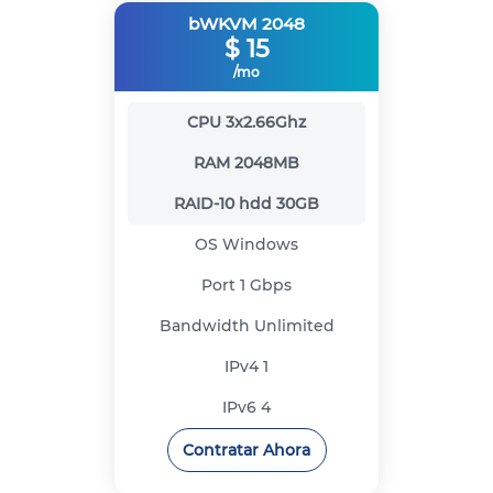
bWKVM 2048
$
15
/mo
CPU
3x2.66Ghz
RAM
2048MB
RAID-10 hdd
30GB
OS
Windows
Port
1 Gbps
Bandwidth
Unlimited
IPv4
1
IPv6
4
Contratar Ahora