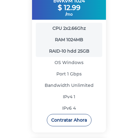
bWKVM 1024
$
12.99
/mo
CPU
2x2.66Ghz
RAM
1024MB
RAID-10 hdd
25GB
OS
Windows
Port
1 Gbps
Bandwidth
Unlimited
IPv4
1
IPv6
4
Contratar Ahora