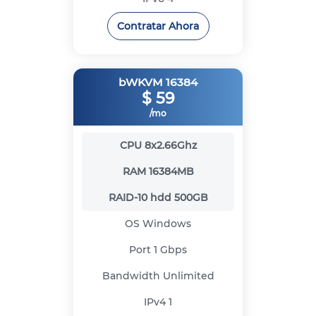
Contratar Ahora
bWKVM 16384
$
59
/mo
CPU
8x2.66Ghz
RAM
16384MB
RAID-10 hdd
500GB
OS
Windows
Port
1 Gbps
Bandwidth
Unlimited
IPv4
1