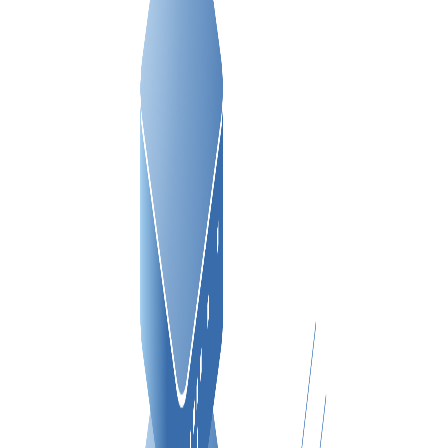
VPS LOS ÁNGELES
SWEDEN
VPS ATLANTA
HONG KONG
ES
VPS CANADÁ
VPS DE 10 GBPS
VPS POLONIA
VPS DE ALTA CARGA
COLOCACIÓN
VPS FRANCIA
VPS ALEMANIA >
FRÁNCFORT VPS
DÜSSELDORF VPS
VPS ESTONIA
VPS AUSTRALIA
VPS SINGAPUR
VPS ITALIA