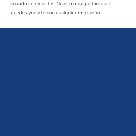
cuando lo necesites. Nuestro equipo también
puede ayudarte con cualquier migración.
Speedtest
Si no estás seguro de que la latencia sea lo
suficientemente buena, siempre puedes visitar
nuestra página Looking Glass para comprobarla. Te
sorprenderán los resultados.