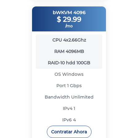
bWKVM 4096
$
29.99
/mo
CPU
4x2.66Ghz
RAM
4096MB
RAID-10 hdd
100GB
OS
Windows
Port
1 Gbps
Bandwidth
Unlimited
IPv4
1
IPv6
4
Contratar Ahora