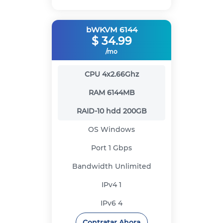
bWKVM 6144
$
34.99
/mo
CPU
4x2.66Ghz
RAM
6144MB
RAID-10 hdd
200GB
OS
Windows
Port
1 Gbps
Bandwidth
Unlimited
IPv4
1
IPv6
4
Contratar Ahora