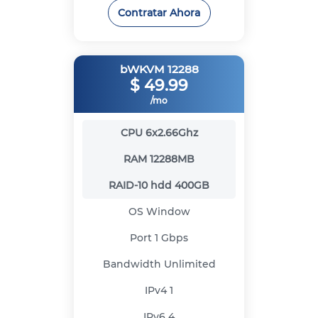
Contratar Ahora
bWKVM 12288
$
49.99
/mo
CPU
6x2.66Ghz
RAM
12288MB
RAID-10 hdd
400GB
OS
Window
Port
1 Gbps
Bandwidth
Unlimited
IPv4
1
IPv6
4