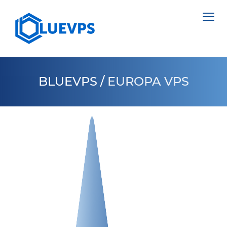
BLUEVPS
/
EUROPA VPS
VPS PAÍSES BAJOS
VPS INGLATERRA
SERVIDORES DEDICADOS >
VPS SUECIA
NETHERLANDS
VPS HONG KONG
POLAND
VPS CHIPRE
ESTONIA
VPS ESTADOS UNIDOS >
CYPRUS