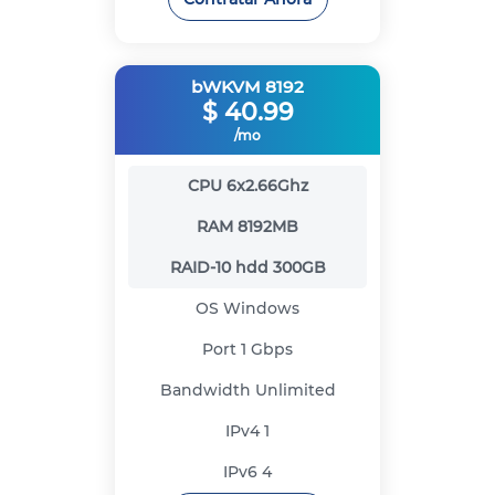
bWKVM 8192
$
40.99
/mo
CPU
6x2.66Ghz
RAM
8192MB
RAID-10 hdd
300GB
OS
Windows
Port
1 Gbps
Bandwidth
Unlimited
IPv4
1
IPv6
4