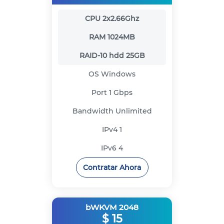
CPU
2x2.66Ghz
RAM
1024MB
RAID-10 hdd
25GB
OS
Windows
Port
1 Gbps
Bandwidth
Unlimited
IPv4
1
IPv6
4
Contratar Ahora
bWKVM 2048
$
15