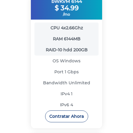
bWKVM 6144
$
34.99
/mo
CPU
4x2.66Ghz
RAM
6144MB
RAID-10 hdd
200GB
OS
Windows
Port
1 Gbps
Bandwidth
Unlimited
IPv4
1
IPv6
4
Contratar Ahora