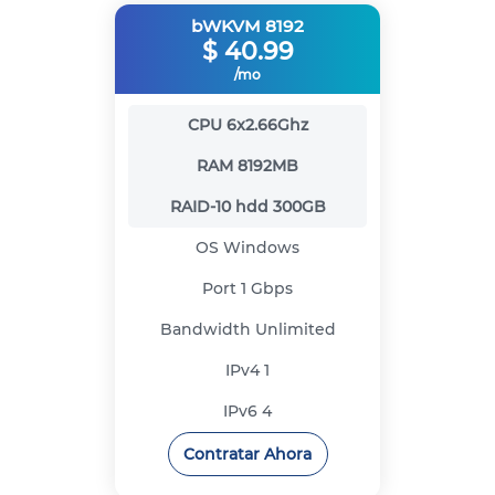
bWKVM 8192
$
40.99
/mo
CPU
6x2.66Ghz
RAM
8192MB
RAID-10 hdd
300GB
OS
Windows
Port
1 Gbps
Bandwidth
Unlimited
IPv4
1
IPv6
4
Contratar Ahora