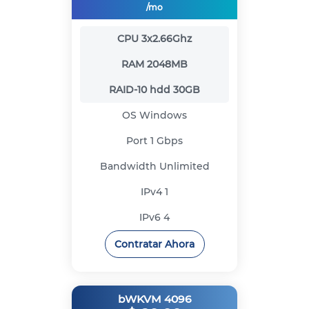
/mo
CPU
3x2.66Ghz
RAM
2048MB
RAID-10 hdd
30GB
OS
Windows
Port
1 Gbps
Bandwidth
Unlimited
IPv4
1
IPv6
4
Contratar Ahora
bWKVM 4096