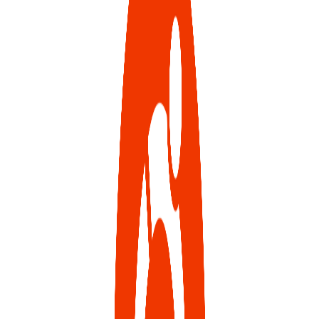
VPS LOS ÁNGELES
SWEDEN
VPS ATLANTA
HONG KONG
ES
VPS CANADÁ
VPS DE 10 GBPS
VPS POLONIA
VPS DE ALTA CARGA
COLOCACIÓN
VPS FRANCIA
VPS ALEMANIA >
FRÁNCFORT VPS
DÜSSELDORF VPS
VPS ESTONIA
VPS AUSTRALIA
VPS SINGAPUR
VPS ITALIA