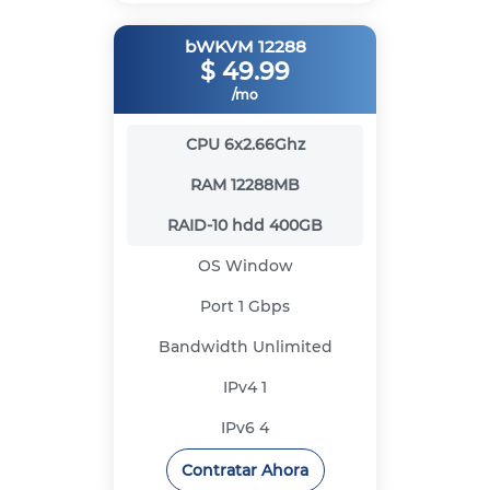
bWKVM 12288
$
49.99
/mo
CPU
6x2.66Ghz
RAM
12288MB
RAID-10 hdd
400GB
OS
Window
Port
1 Gbps
Bandwidth
Unlimited
IPv4
1
IPv6
4
Contratar Ahora