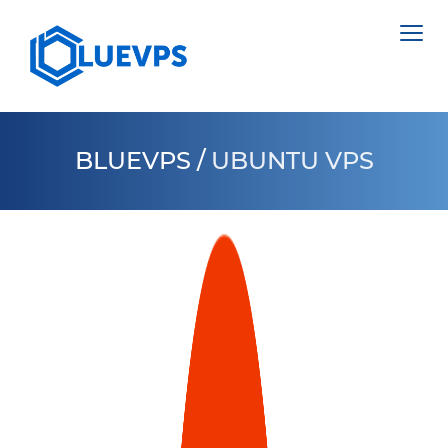
BLUEVPS
/
UBUNTU VPS
VPS PAÍSES BAJOS
VPS INGLATERRA
SERVIDORES DEDICADOS >
VPS SUECIA
NETHERLANDS
VPS HONG KONG
POLAND
VPS CHIPRE
ESTONIA
VPS ESTADOS UNIDOS >
CYPRUS