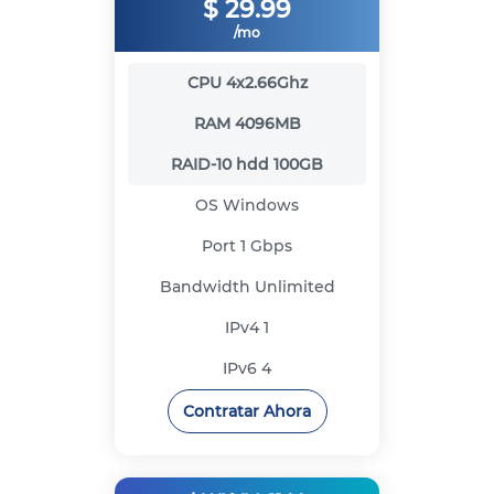
$
29.99
/mo
CPU
4x2.66Ghz
RAM
4096MB
RAID-10 hdd
100GB
OS
Windows
Port
1 Gbps
Bandwidth
Unlimited
IPv4
1
IPv6
4
Contratar Ahora