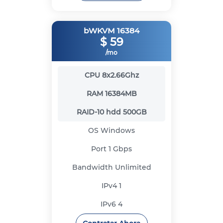
bWKVM 16384
$
59
/mo
CPU
8x2.66Ghz
RAM
16384MB
RAID-10 hdd
500GB
OS
Windows
Port
1 Gbps
Bandwidth
Unlimited
IPv4
1
IPv6
4