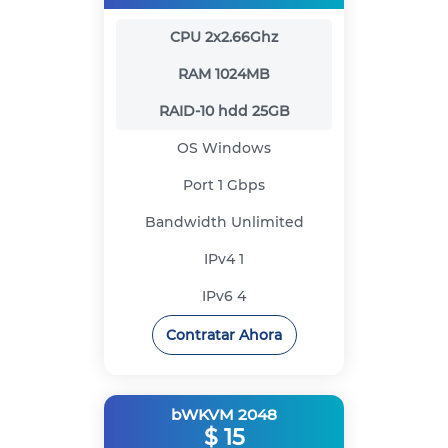
CPU
2x2.66Ghz
RAM
1024MB
RAID-10 hdd
25GB
OS
Windows
Port
1 Gbps
Bandwidth
Unlimited
IPv4
1
IPv6
4
Contratar Ahora
bWKVM 2048
$
15