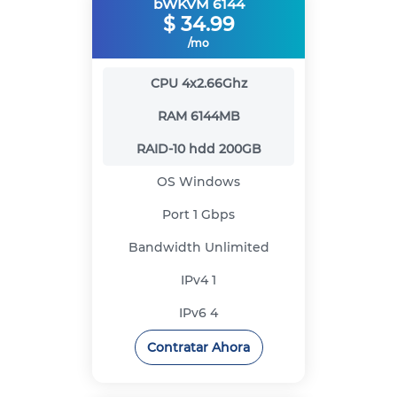
bWKVM 6144
$
34.99
/mo
CPU
4x2.66Ghz
RAM
6144MB
RAID-10 hdd
200GB
OS
Windows
Port
1 Gbps
Bandwidth
Unlimited
IPv4
1
IPv6
4
Contratar Ahora