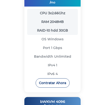
/mo
CPU
3x2.66Ghz
RAM
2048MB
RAID-10 hdd
30GB
OS
Windows
Port
1 Gbps
Bandwidth
Unlimited
IPv4
1
IPv6
4
Contratar Ahora
bWKVM 4096