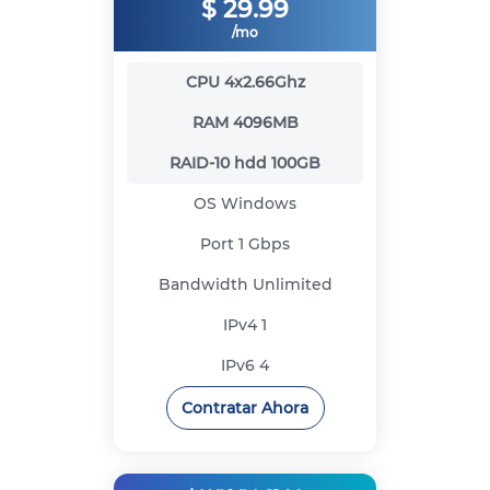
$
29.99
/mo
CPU
4x2.66Ghz
RAM
4096MB
RAID-10 hdd
100GB
OS
Windows
Port
1 Gbps
Bandwidth
Unlimited
IPv4
1
IPv6
4
Contratar Ahora