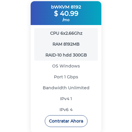
bWKVM 8192
$
40.99
/mo
CPU
6x2.66Ghz
RAM
8192MB
RAID-10 hdd
300GB
OS
Windows
Port
1 Gbps
Bandwidth
Unlimited
IPv4
1
IPv6
4
Contratar Ahora