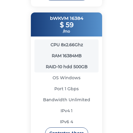
bWKVM 16384
$
59
/mo
CPU
8x2.66Ghz
RAM
16384MB
RAID-10 hdd
500GB
OS
Windows
Port
1 Gbps
Bandwidth
Unlimited
IPv4
1
IPv6
4