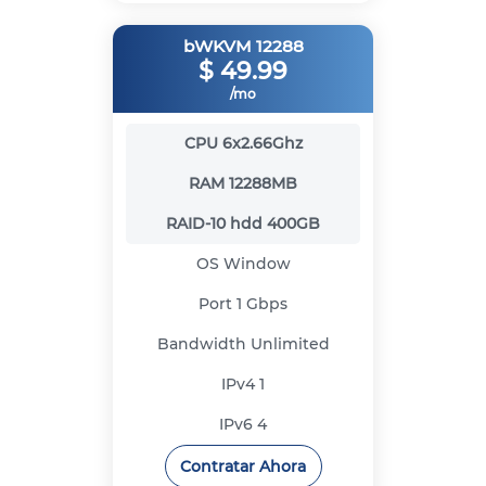
bWKVM 12288
$
49.99
/mo
CPU
6x2.66Ghz
RAM
12288MB
RAID-10 hdd
400GB
OS
Window
Port
1 Gbps
Bandwidth
Unlimited
IPv4
1
IPv6
4
Contratar Ahora