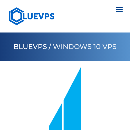
BLUEVPS
/
WINDOWS 10 VPS
VPS PAÍSES BAJOS
VPS INGLATERRA
SERVIDORES DEDICADOS >
VPS SUECIA
NETHERLANDS
VPS HONG KONG
POLAND
VPS CHIPRE
ESTONIA
VPS ESTADOS UNIDOS >
CYPRUS