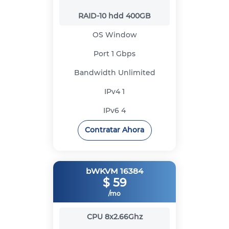
RAID-10 hdd
400GB
OS
Window
Port
1 Gbps
Bandwidth
Unlimited
IPv4
1
IPv6
4
Contratar Ahora
bWKVM 16384
$
59
/mo
CPU
8x2.66Ghz