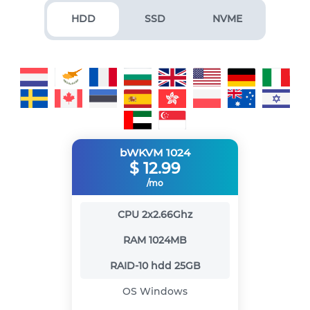
HDD
SSD
NVME
bWKVM 1024
$
12.99
/mo
CPU
2x2.66Ghz
RAM
1024MB
RAID-10 hdd
25GB
OS
Windows