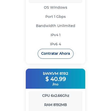
OS
Windows
Port
1 Gbps
Bandwidth
Unlimited
IPv4
1
IPv6
4
Contratar Ahora
bWKVM 8192
$
40.99
/mo
CPU
6x2.66Ghz
RAM
8192MB