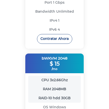
Port
1 Gbps
Bandwidth
Unlimited
IPv4
1
IPv6
4
Contratar Ahora
bWKVM 2048
$
15
/mo
CPU
3x2.66Ghz
RAM
2048MB
RAID-10 hdd
30GB
OS
Windows