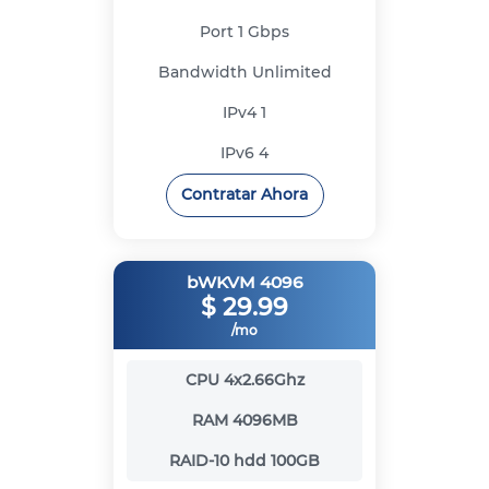
Port
1 Gbps
Bandwidth
Unlimited
IPv4
1
IPv6
4
Contratar Ahora
bWKVM 4096
$
29.99
/mo
CPU
4x2.66Ghz
RAM
4096MB
RAID-10 hdd
100GB