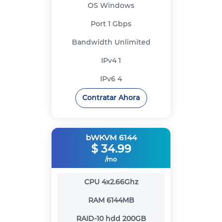
OS
Windows
Port
1 Gbps
Bandwidth
Unlimited
IPv4
1
IPv6
4
Contratar Ahora
bWKVM 6144
$
34.99
/mo
CPU
4x2.66Ghz
RAM
6144MB
RAID-10 hdd
200GB