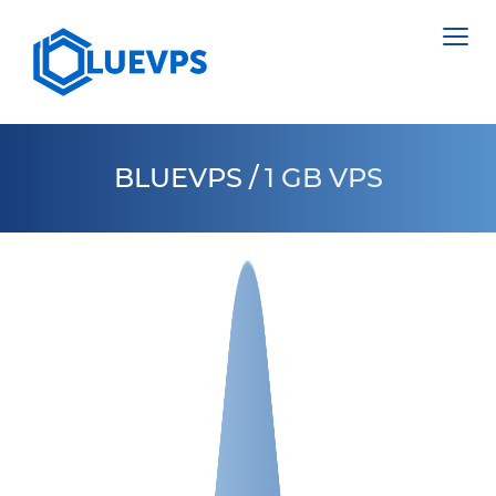
BLUEVPS
/
1 GB VPS
VPS PAÍSES BAJOS
VPS INGLATERRA
SERVIDORES DEDICADOS >
VPS SUECIA
NETHERLANDS
VPS HONG KONG
POLAND
VPS CHIPRE
ESTONIA
VPS ESTADOS UNIDOS >
CYPRUS