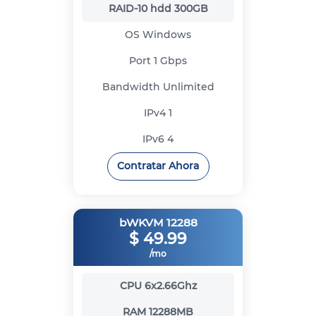
RAID-10 hdd
300GB
OS
Windows
Port
1 Gbps
Bandwidth
Unlimited
IPv4
1
IPv6
4
Contratar Ahora
bWKVM 12288
$
49.99
/mo
CPU
6x2.66Ghz
RAM
12288MB