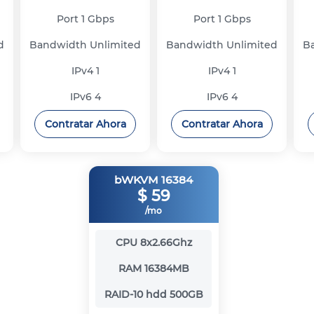
Port
1 Gbps
Port
1 Gbps
d
Bandwidth
Unlimited
Bandwidth
Unlimited
B
IPv4
1
IPv4
1
IPv6
4
IPv6
4
Contratar Ahora
Contratar Ahora
bWKVM 16384
$
59
/mo
CPU
8x2.66Ghz
RAM
16384MB
RAID-10 hdd
500GB