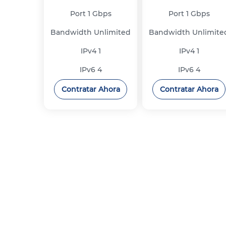
Port
1 Gbps
Port
1 Gbps
Bandwidth
Unlimited
Bandwidth
Unlimite
IPv4
1
IPv4
1
IPv6
4
IPv6
4
Contratar Ahora
Contratar Ahora