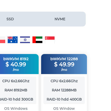
SSD
NVME
bWKVM 8192
bWKVM 12288
$
40.99
$
49.99
/mo
/mo
CPU
6x2.66Ghz
CPU
6x2.66Ghz
RAM
8192MB
RAM
12288MB
RAID-10 hdd
300GB
RAID-10 hdd
400GB
OS
Windows
OS
Window