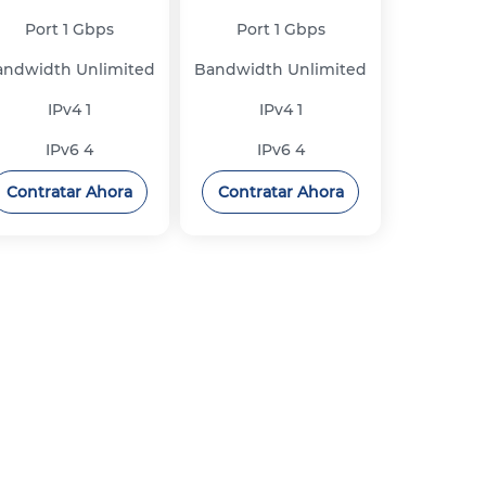
Port
1 Gbps
Port
1 Gbps
andwidth
Unlimited
Bandwidth
Unlimited
IPv4
1
IPv4
1
IPv6
4
IPv6
4
Contratar Ahora
Contratar Ahora