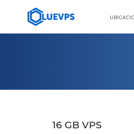
UBICACI
SERVIDORES DEDICADOS >
VPS 
VPS PAÍSES BAJOS
VPS CHIPRE
VPS FRANCIA
VPS SINGAPUR
VPS BULGARIA
16 GB VPS