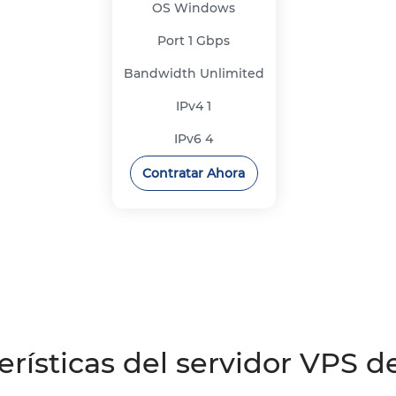
OS
Windows
Port
1 Gbps
Bandwidth
Unlimited
IPv4
1
IPv6
4
Contratar Ahora
erísticas del servidor VPS d