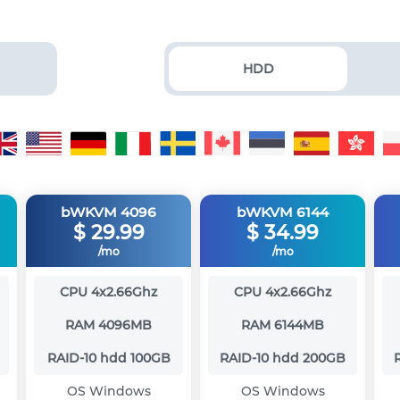
HDD
bWKVM 4096
bWKVM 6144
$
29.99
$
34.99
/mo
/mo
CPU
4x2.66Ghz
CPU
4x2.66Ghz
RAM
4096MB
RAM
6144MB
RAID-10 hdd
100GB
RAID-10 hdd
200GB
OS
Windows
OS
Windows