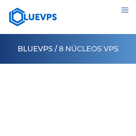
BLUEVPS
/
8 NÚCLEOS VPS
VPS PAÍSES BAJOS
VPS INGLATERRA
SERVIDORES DEDICADOS >
VPS SUECIA
NETHERLANDS
VPS HONG KONG
POLAND
VPS CHIPRE
ESTONIA
VPS ESTADOS UNIDOS >
CYPRUS