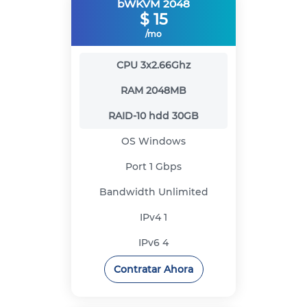
bWKVM 2048
$
15
/mo
CPU
3x2.66Ghz
RAM
2048MB
RAID-10 hdd
30GB
OS
Windows
Port
1 Gbps
Bandwidth
Unlimited
IPv4
1
IPv6
4
Contratar Ahora