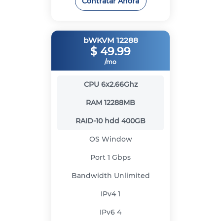
Contratar Ahora
bWKVM 12288
$
49.99
/mo
CPU
6x2.66Ghz
RAM
12288MB
RAID-10 hdd
400GB
OS
Window
Port
1 Gbps
Bandwidth
Unlimited
IPv4
1
IPv6
4