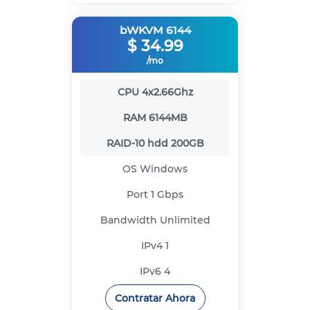
bWKVM 6144
$
34.99
/mo
CPU
4x2.66Ghz
RAM
6144MB
RAID-10 hdd
200GB
OS
Windows
Port
1 Gbps
Bandwidth
Unlimited
IPv4
1
IPv6
4
Contratar Ahora