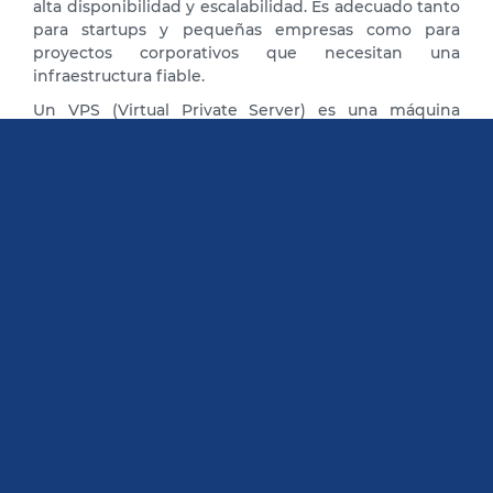
alta disponibilidad y escalabilidad. Es adecuado tanto
para startups y pequeñas empresas como para
proyectos corporativos que necesitan una
infraestructura fiable.
Un VPS (Virtual Private Server) es una máquina
virtual que simula el funcionamiento de un servidor
físico. En realidad, forma parte de una infraestructura
compuesta por múltiples servidores físicos
conectados entre sí que comparten recursos.
A diferencia del hosting compartido, donde cientos
de sitios web pueden funcionar en el mismo
servidor, cada VPS dispone de recursos privados y su
propio sistema operativo, lo que proporciona mayor
rendimiento y control.
Este tipo de hosting también permite ejecutar
diferentes entornos tecnológicos en paralelo. Por
ejemplo, puedes utilizar Windows o Linux, según los
requisitos de las aplicaciones que estés ejecutando.
Un servidor VPS te ofrece la libertad de instalar tu
propio sistema operativo, configurar el servidor