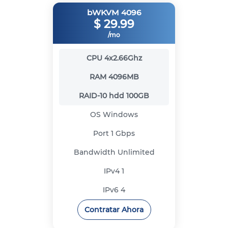
bWKVM 4096
$
29.99
/mo
CPU
4x2.66Ghz
RAM
4096MB
RAID-10 hdd
100GB
OS
Windows
Port
1 Gbps
Bandwidth
Unlimited
IPv4
1
IPv6
4
Contratar Ahora