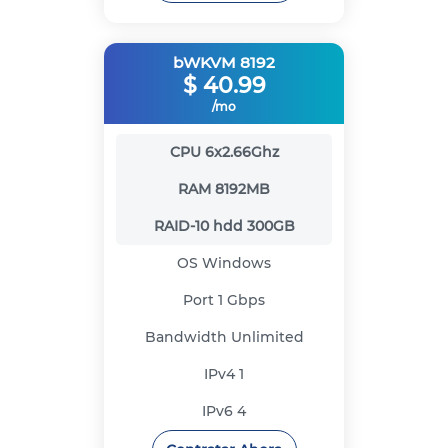
bWKVM 8192
$
40.99
/mo
CPU
6x2.66Ghz
RAM
8192MB
RAID-10 hdd
300GB
OS
Windows
Port
1 Gbps
Bandwidth
Unlimited
IPv4
1
IPv6
4