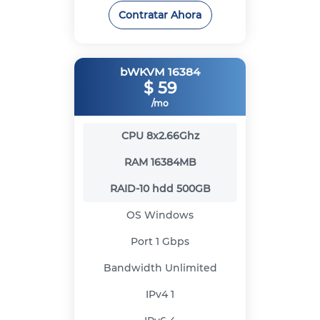
Contratar Ahora
bWKVM 16384
$
59
/mo
CPU
8x2.66Ghz
RAM
16384MB
RAID-10 hdd
500GB
OS
Windows
Port
1 Gbps
Bandwidth
Unlimited
IPv4
1