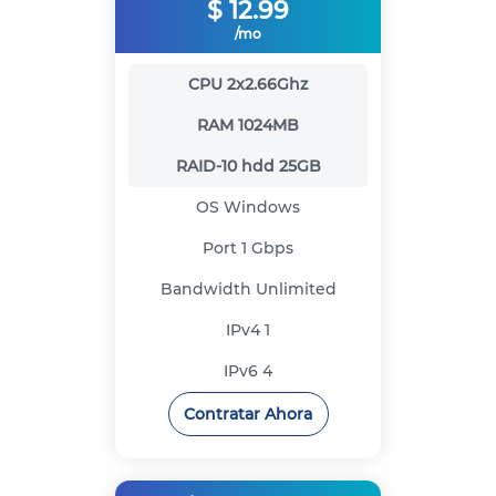
$
12.99
/mo
CPU
2x2.66Ghz
RAM
1024MB
RAID-10 hdd
25GB
OS
Windows
Port
1 Gbps
Bandwidth
Unlimited
IPv4
1
IPv6
4
Contratar Ahora