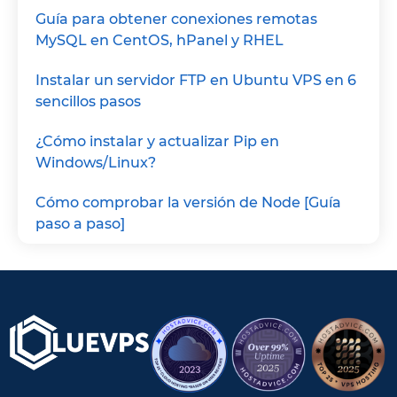
Guía para obtener conexiones remotas
MySQL en CentOS, hPanel y RHEL
Instalar un servidor FTP en Ubuntu VPS en 6
sencillos pasos
¿Cómo instalar y actualizar Pip en
Windows/Linux?
Cómo comprobar la versión de Node [Guía
paso a paso]