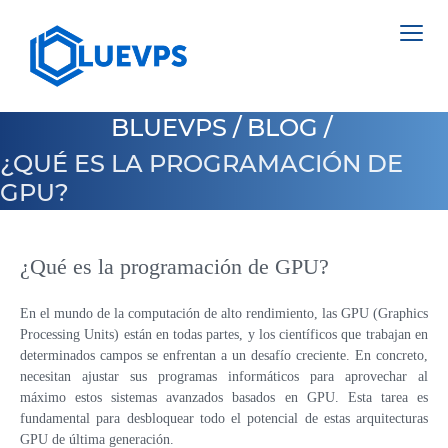
BLUEVPS
/
BLOG
/
¿QUÉ ES LA PROGRAMACIÓN DE
GPU?
VPS PAÍSES BAJOS
VPS INGLATERRA
¿Qué es la programación de GPU?
SERVIDORES DEDICADOS >
VPS SUECIA
NETHERLANDS
En el mundo de la computación de alto rendimiento, las GPU (Graphics
Processing Units) están en todas partes, y los científicos que trabajan en
VPS HONG KONG
POLAND
determinados campos se enfrentan a un desafío creciente. En concreto,
VPS CHIPRE
necesitan ajustar sus programas informáticos para aprovechar al
ESTONIA
máximo estos sistemas avanzados basados en GPU. Esta tarea es
VPS ESTADOS UNIDOS >
fundamental para desbloquear todo el potencial de estas arquitecturas
CYPRUS
GPU de última generación.