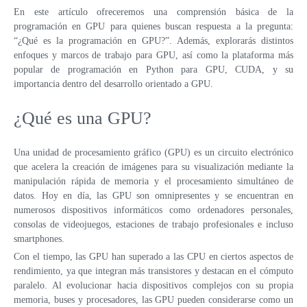
VPS LOS ÁNGELES
En este artículo ofreceremos una comprensión básica de la
SWEDEN
programación en GPU para quienes buscan respuesta a la pregunta:
VPS ATLANTA
HONG KONG
“¿Qué es la programación en GPU?”. Además, explorarás distintos
ES
enfoques y marcos de trabajo para GPU, así como la plataforma más
VPS CANADÁ
VPS DE 10 GBPS
popular de programación en Python para GPU, CUDA, y su
importancia dentro del desarrollo orientado a GPU.
VPS POLONIA
VPS DE ALTA CARGA
¿Qué es una GPU?
COLOCACIÓN
VPS FRANCIA
VPS ALEMANIA >
Una unidad de procesamiento gráfico (GPU) es un circuito electrónico
que acelera la creación de imágenes para su visualización mediante la
FRÁNCFORT VPS
manipulación rápida de memoria y el procesamiento simultáneo de
DÜSSELDORF VPS
datos. Hoy en día, las GPU son omnipresentes y se encuentran en
numerosos dispositivos informáticos como ordenadores personales,
VPS ESTONIA
consolas de videojuegos, estaciones de trabajo profesionales e incluso
smartphones.
VPS AUSTRALIA
Con el tiempo, las GPU han superado a las CPU en ciertos aspectos de
rendimiento, ya que integran más transistores y destacan en el cómputo
VPS SINGAPUR
paralelo. Al evolucionar hacia dispositivos complejos con su propia
VPS ITALIA
memoria, buses y procesadores, las GPU pueden considerarse como un