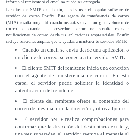
informa al remitente si el email no puede ser entregado.
VPS ESPAÑA
Para instalar SMTP en Ubuntu, puedes usar el popular software de
servidor de correo Postfix. Este agente de transferencia de correo
VPS EMIRATOS ÁRABES UNIDOS
(MTA) resulta muy útil cuando necesitas enviar un gran volumen de
correos o cuando un proveedor externo no permite reenviar
VPS BULGARIA
notificaciones de correo desde tus aplicaciones empresariales. Postfix
incluye funciones amplias que te ayudan a mantener tu servidor SMTP.
VPS ISRAEL
Cuando un email se envía desde una aplicación o
un cliente de correo, se conecta a tu servidor SMTP.
El cliente SMTP del remitente inicia una conexión
con el agente de transferencia de correo. En esta
etapa, el servidor puede solicitar la identidad o
autenticación del remitente.
El cliente del remitente ofrece el contenido del
correo del destinatario, la dirección y otros adjuntos.
El servidor SMTP realiza comprobaciones para
confirmar que la dirección del destinatario existe y,
una vez superadas, el servidor reenvía el mensaje al