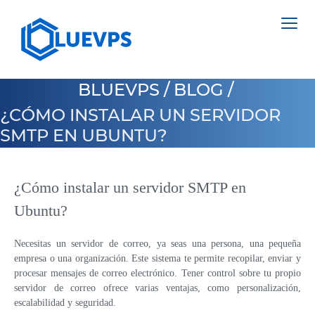
BLUEVPS
/
BLOG
/
¿CÓMO INSTALAR UN SERVIDOR
SMTP EN UBUNTU?
VPS PAÍSES BAJOS
VPS INGLATERRA
¿Cómo instalar un servidor SMTP en
SERVIDORES DEDICADOS >
Ubuntu?
VPS SUECIA
NETHERLANDS
VPS HONG KONG
Necesitas un servidor de correo, ya seas una persona, una pequeña
POLAND
empresa o una organización. Este sistema te permite recopilar, enviar y
VPS CHIPRE
ESTONIA
procesar mensajes de correo electrónico. Tener control sobre tu propio
servidor de correo ofrece varias ventajas, como personalización,
VPS ESTADOS UNIDOS >
CYPRUS
escalabilidad y seguridad.