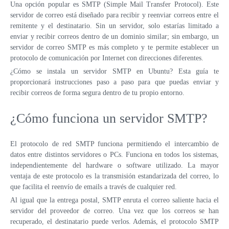
VPS LOS ÁNGELES
Una opción popular es SMTP (Simple Mail Transfer Protocol). Este
SWEDEN
servidor de correo está diseñado para recibir y reenviar correos entre el
VPS ATLANTA
remitente y el destinatario. Sin un servidor, solo estarías limitado a
HONG KONG
enviar y recibir correos dentro de un dominio similar; sin embargo, un
ES
VPS CANADÁ
servidor de correo SMTP es más completo y te permite establecer un
VPS DE 10 GBPS
protocolo de comunicación por Internet con direcciones diferentes.
VPS POLONIA
VPS DE ALTA CARGA
¿Cómo se instala un servidor SMTP en Ubuntu? Esta guía te
proporcionará instrucciones paso a paso para que puedas enviar y
COLOCACIÓN
VPS FRANCIA
recibir correos de forma segura dentro de tu propio entorno.
VPS ALEMANIA >
¿Cómo funciona un servidor SMTP?
FRÁNCFORT VPS
DÜSSELDORF VPS
El protocolo de red SMTP funciona permitiendo el intercambio de
datos entre distintos servidores o PCs. Funciona en todos los sistemas,
VPS ESTONIA
independientemente del hardware o software utilizado. La mayor
ventaja de este protocolo es la transmisión estandarizada del correo, lo
VPS AUSTRALIA
que facilita el reenvío de emails a través de cualquier red.
Al igual que la entrega postal, SMTP enruta el correo saliente hacia el
VPS SINGAPUR
servidor del proveedor de correo. Una vez que los correos se han
recuperado, el destinatario puede verlos. Además, el protocolo SMTP
VPS ITALIA