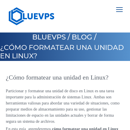
BLUEVPS
/
BLOG
/
¿CÓMO FORMATEAR UNA UNIDAD
EN LINUX?
VPS PAÍSES BAJOS
VPS INGLATERRA
¿Cómo formatear una unidad en Linux?
SERVIDORES DEDICADOS >
VPS SUECIA
NETHERLANDS
Particionar y formatear una unidad de disco en Linux es una tarea
importante para la administración de sistemas Linux. Ambas son
VPS HONG KONG
POLAND
herramientas valiosas para abordar una variedad de situaciones, como
VPS CHIPRE
preparar medios de almacenamiento para su uso, gestionar las
ESTONIA
limitaciones de espacio en las unidades actuales y borrar de forma
VPS ESTADOS UNIDOS >
segura un sistema de archivos.
CYPRUS
En esta guía, aprenderemos
cómo formatear una unidad en Linux
.