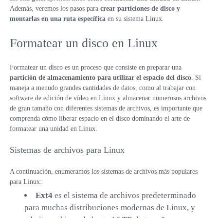
VPS LOS ÁNGELES
Además, veremos los pasos para
crear particiones de disco y
SWEDEN
montarlas en una ruta específica
en su sistema Linux.
VPS ATLANTA
HONG KONG
ES
Formatear un disco en Linux
VPS CANADÁ
VPS DE 10 GBPS
VPS POLONIA
VPS DE ALTA CARGA
Formatear un disco es un proceso que consiste en preparar una
partición de almacenamiento para utilizar el espacio del disco
. Si
COLOCACIÓN
VPS FRANCIA
maneja a menudo grandes cantidades de datos, como al trabajar con
software de edición de vídeo en Linux y almacenar numerosos archivos
VPS ALEMANIA >
de gran tamaño con diferentes sistemas de archivos, es importante que
comprenda cómo liberar espacio en el disco dominando el arte de
FRÁNCFORT VPS
formatear una unidad en Linux.
DÜSSELDORF VPS
Sistemas de archivos para Linux
VPS ESTONIA
A continuación, enumeramos los sistemas de archivos más populares
VPS AUSTRALIA
para Linux:
VPS SINGAPUR
Ext4
es el sistema de archivos predeterminado
para muchas distribuciones modernas de Linux, y
VPS ITALIA