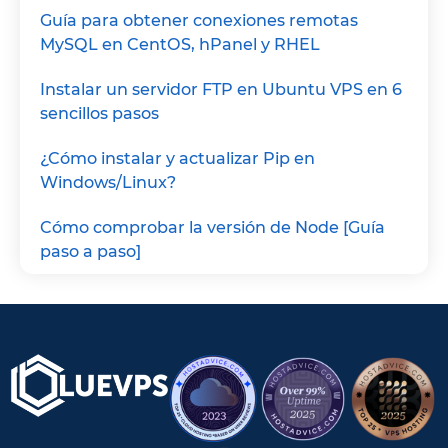
Guía para obtener conexiones remotas
MySQL en CentOS, hPanel y RHEL
Instalar un servidor FTP en Ubuntu VPS en 6
sencillos pasos
¿Cómo instalar y actualizar Pip en
Windows/Linux?
Cómo comprobar la versión de Node [Guía
paso a paso]