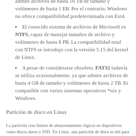
admite archivos de hasta 16 TB de tamaño y
volúmenes de hasta 1 EB. Por el contrario, Windows
VPS ESPAÑA
no ofrece compatibilidad predeterminada con Ext4.
VPS EMIRATOS ÁRABES UNIDOS
El conocido sistema de archivos de Microsoft es
NTFS
, capaz de manejar tamaños de archivo y
VPS BULGARIA
volúmenes de hasta 8 PB. La compatibilidad total
con NTFS se introdujo con la versión 5.15 del kernel
VPS ISRAEL
de Linux.
A pesar de considerarse obsoleto,
FAT32
todavía
se utiliza ocasionalmente, ya que admite archivos de
hasta 4 GB de tamaño y volúmenes de hasta 2 TB. Es
compatible con varios sistemas operativos *nix y
Windows.
Partición de disco en Linux
La partición crea límites de almacenamiento lógicos en dispositivos
como discos duros y SSD. En Linux, una partición de disco es útil para