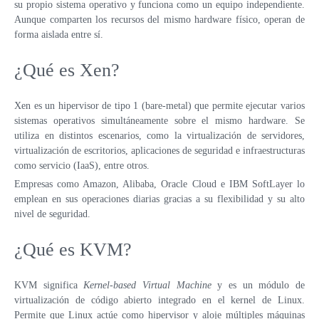
su propio sistema operativo y funciona como un equipo independiente.
Aunque comparten los recursos del mismo hardware físico, operan de
VPS ESPAÑA
forma aislada entre sí.
VPS EMIRATOS ÁRABES UNIDOS
¿Qué es Xen?
VPS BULGARIA
Xen es un hipervisor de tipo 1 (bare-metal) que permite ejecutar varios
VPS ISRAEL
sistemas operativos simultáneamente sobre el mismo hardware. Se
utiliza en distintos escenarios, como la virtualización de servidores,
virtualización de escritorios, aplicaciones de seguridad e infraestructuras
como servicio (IaaS), entre otros.
Empresas como Amazon, Alibaba, Oracle Cloud e IBM SoftLayer lo
emplean en sus operaciones diarias gracias a su flexibilidad y su alto
nivel de seguridad.
¿Qué es KVM?
KVM significa
Kernel-based Virtual Machine
y es un módulo de
virtualización de código abierto integrado en el kernel de Linux.
Permite que Linux actúe como hipervisor y aloje múltiples máquinas