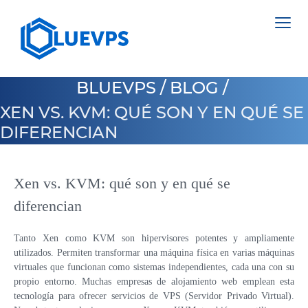
BLUEVPS
/
BLOG
/
XEN VS. KVM: QUÉ SON Y EN QUÉ SE
DIFERENCIAN
VPS PAÍSES BAJOS
VPS INGLATERRA
Xen vs. KVM: qué son y en qué se
SERVIDORES DEDICADOS >
diferencian
VPS SUECIA
NETHERLANDS
VPS HONG KONG
Tanto Xen como KVM son hipervisores potentes y ampliamente
POLAND
utilizados. Permiten transformar una máquina física en varias máquinas
VPS CHIPRE
ESTONIA
virtuales que funcionan como sistemas independientes, cada una con su
propio entorno. Muchas empresas de alojamiento web emplean esta
VPS ESTADOS UNIDOS >
CYPRUS
tecnología para ofrecer servicios de VPS (Servidor Privado Virtual).