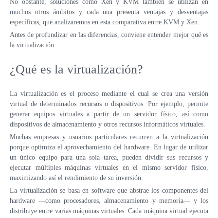
No obstante, soluciones como Xen y KVM también se utilizan en
VPS LOS ÁNGELES
SWEDEN
muchos otros ámbitos y cada una presenta ventajas y desventajas
específicas, que analizaremos en esta comparativa entre KVM y Xen.
VPS ATLANTA
HONG KONG
Antes de profundizar en las diferencias, conviene entender mejor qué es
ES
VPS CANADÁ
la virtualización.
VPS DE 10 GBPS
VPS POLONIA
VPS DE ALTA CARGA
¿Qué es la virtualización?
COLOCACIÓN
VPS FRANCIA
La virtualización es el proceso mediante el cual se crea una versión
VPS ALEMANIA >
virtual de determinados recursos o dispositivos. Por ejemplo, permite
generar equipos virtuales a partir de un servidor físico, así como
FRÁNCFORT VPS
dispositivos de almacenamiento y otros recursos informáticos virtuales.
DÜSSELDORF VPS
Muchas empresas y usuarios particulares recurren a la virtualización
porque optimiza el aprovechamiento del hardware. En lugar de utilizar
VPS ESTONIA
un único equipo para una sola tarea, pueden dividir sus recursos y
ejecutar múltiples máquinas virtuales en el mismo servidor físico,
VPS AUSTRALIA
maximizando así el rendimiento de su inversión.
La virtualización se basa en software que abstrae los componentes del
VPS SINGAPUR
hardware —como procesadores, almacenamiento y memoria— y los
distribuye entre varias máquinas virtuales. Cada máquina virtual ejecuta
VPS ITALIA