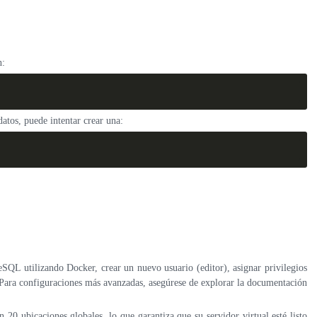
n:
atos, puede intentar crear una:
SQL utilizando Docker, crear un nuevo usuario (editor), asignar privilegios
s. Para configuraciones más avanzadas, asegúrese de explorar la documentación
0 ubicaciones globales, lo que garantiza que su servidor virtual esté listo