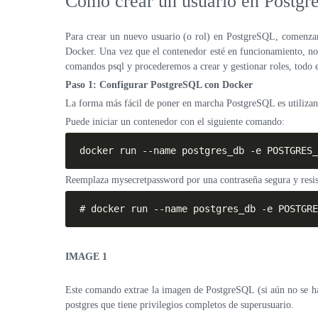
Cómo crear un usuario en Postgr
Para crear un nuevo usuario (o rol) en PostgreSQL, comenza
Docker. Una vez que el contenedor esté en funcionamiento, no
comandos psql y procederemos a crear y gestionar roles, todo 
Paso 1: Configurar PostgreSQL con Docker
La forma más fácil de poner en marcha PostgreSQL es utiliza
Puede iniciar un contenedor con el siguiente comando:
docker run --name postgres_db -e POSTGRES
Reemplaza mysecretpassword por una contraseña segura y resist
# docker run --name postgres_db -e POSTGRE
IMAGE 1
Este comando extrae la imagen de PostgreSQL (si aún no se h
postgres que tiene privilegios completos de superusuario.