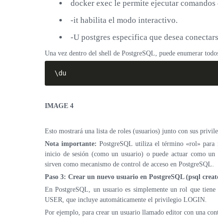
docker exec le permite ejecutar comandos 
-it habilita el modo interactivo.
-U postgres especifica que desea conectar
Una vez dentro del shell de PostgreSQL, puede enumerar todos l
\du
IMAGE 4
Esto mostrará una lista de roles (usuarios) junto con sus privil
Nota importante:
PostgreSQL utiliza el término «rol» para r
inicio de sesión (como un usuario) o puede actuar como un g
sirven como mecanismo de control de acceso en PostgreSQL.
Paso 3: Crear un nuevo usuario en PostgreSQL (psql creat
En PostgreSQL, un usuario es simplemente un rol que tiene 
USER, que incluye automáticamente el privilegio LOGIN.
Por ejemplo, para crear un usuario llamado editor con una con