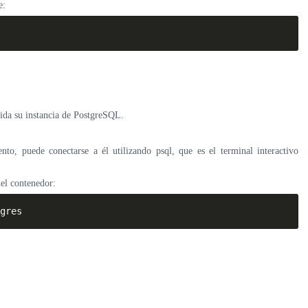
e:
uida su instancia de PostgreSQL.
o, puede conectarse a él utilizando psql, que es el terminal interactivo
del contenedor:
gres