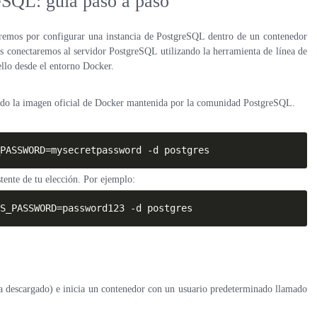
eSQL: guía paso a paso
remos por configurar una instancia de PostgreSQL dentro de un contenedor
s conectaremos al servidor PostgreSQL utilizando la herramienta de línea de
ello desde el entorno Docker.
ndo la imagen oficial de Docker mantenida por la comunidad PostgreSQL.
_PASSWORD=mysecretpassword -d postgres
ente de tu elección. Por ejemplo:
S_PASSWORD=password123 -d postgres
a descargado) e inicia un contenedor con un usuario predeterminado llamado