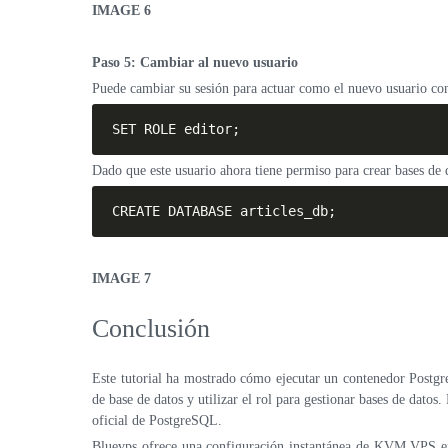
IMAGE 6
Paso 5: Cambiar al nuevo usuario
Puede cambiar su sesión para actuar como el nuevo usuario co
SET ROLE editor;
Dado que este usuario ahora tiene permiso para crear bases de d
CREATE DATABASE articles_db;
IMAGE 7
Conclusión
Este tutorial ha mostrado cómo ejecutar un contenedor Postgre
de base de datos y utilizar el rol para gestionar bases de dato
oficial de PostgreSQL.
Bluevps ofrece una configuración instantánea de KVM VPS en 2