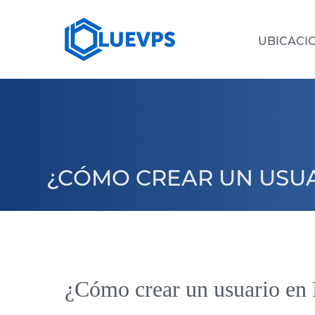
UBICACI
SERVIDORES DEDICADOS >
VPS 
VPS PAÍSES BAJOS
VPS CHIPRE
VPS FRANCIA
¿CÓMO CREAR UN USUA
VPS SINGAPUR
VPS BULGARIA
¿Cómo crear un usuario en P