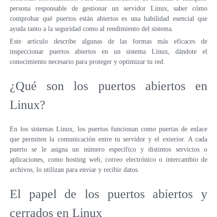
VPS LOS ÁNGELES
persona responsable de gestionar un servidor Linux, saber cómo
SWEDEN
comprobar qué puertos están abiertos es una habilidad esencial que
VPS ATLANTA
HONG KONG
ayuda tanto a la seguridad como al rendimiento del sistema.
ES
Este artículo describe algunas de las formas más eficaces de
VPS CANADÁ
VPS DE 10 GBPS
inspeccionar puertos abiertos en un sistema Linux, dándote el
VPS POLONIA
conocimiento necesario para proteger y optimizar tu red.
VPS DE ALTA CARGA
COLOCACIÓN
VPS FRANCIA
¿Qué son los puertos abiertos en
VPS ALEMANIA >
Linux?
FRÁNCFORT VPS
En los sistemas Linux, los puertos funcionan como puertas de enlace
DÜSSELDORF VPS
que permiten la comunicación entre tu servidor y el exterior. A cada
puerto se le asigna un número específico y distintos servicios o
VPS ESTONIA
aplicaciones, como hosting web, correo electrónico o intercambio de
archivos, lo utilizan para enviar y recibir datos.
VPS AUSTRALIA
El papel de los puertos abiertos y
VPS SINGAPUR
cerrados en Linux
VPS ITALIA