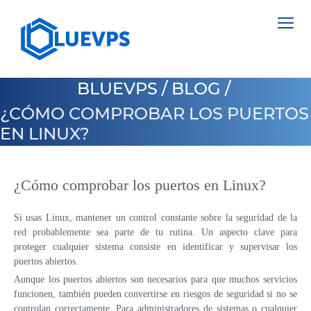
BLUEVPS
/
BLOG
/
¿CÓMO COMPROBAR LOS PUERTOS
EN LINUX?
VPS PAÍSES BAJOS
VPS INGLATERRA
¿Cómo comprobar los puertos en Linux?
SERVIDORES DEDICADOS >
VPS SUECIA
NETHERLANDS
Si usas Linux, mantener un control constante sobre la seguridad de la
red probablemente sea parte de tu rutina. Un aspecto clave para
VPS HONG KONG
POLAND
proteger cualquier sistema consiste en identificar y supervisar los
VPS CHIPRE
puertos abiertos.
ESTONIA
Aunque los puertos abiertos son necesarios para que muchos servicios
VPS ESTADOS UNIDOS >
funcionen, también pueden convertirse en riesgos de seguridad si no se
CYPRUS
controlan correctamente. Para administradores de sistemas o cualquier