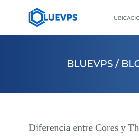
UBICACI
SERVIDORES DEDICADOS >
VPS 
VPS PAÍSES BAJOS
VPS CHIPRE
BLUEVPS
/
BL
VPS FRANCIA
VPS SINGAPUR
VPS BULGARIA
Diferencia entre Cores y T